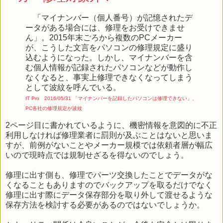
「マイナンバー（個人番号）が記憶されたデ
ータがある場合には、修理をお受けできませ
ん」。2015年末ごろから複数のPCメーカー
が、こうした文言をパソコンの修理規定に盛り
込むようになった。しかし、マイナンバーを含
む個人情報が記録されたパソコンなどが動作し
なくなると、事実上修理できなくなってしまう
として波紋を呼んでいる。
IT Pro 2016/05/31 「マイナンバーを記録したパソコンは修理できない」、
PC各社の修理規定が波紋
2ページ目に書かれているように、機密情報を意図的に不正
利用しなければ修理業者に罰則が及ぶことはないと思いま
すが、前例がないことやメーカー規模では依頼者層が幅広
いので現時点では規制せざるを得ないのでしょう。
修理に出す側も、修理でパーツ交換したことでデータがな
くなることもありますのでバックアップを取るだけでなく
修理に出す際にデータ保存部分を取り外して渡せるような
保存方法を検討する必要があるのではないでしょうか。