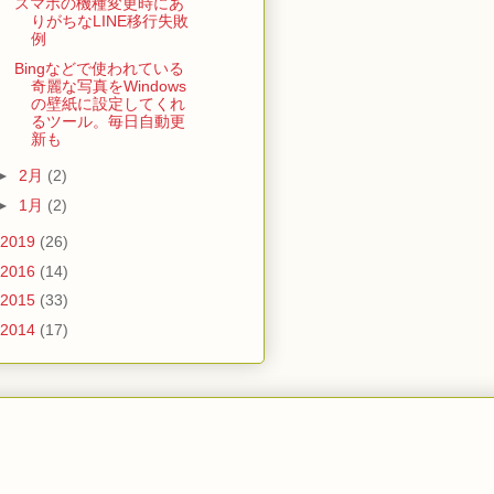
スマホの機種変更時にあ
りがちなLINE移行失敗
例
Bingなどで使われている
奇麗な写真をWindows
の壁紙に設定してくれ
るツール。毎日自動更
新も
►
2月
(2)
►
1月
(2)
2019
(26)
2016
(14)
2015
(33)
2014
(17)