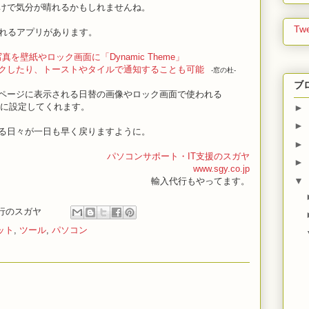
けで気分が晴れるかもしれませんね。
Twe
てくれるアプリがあります。
の美しい写真を壁紙やロック画面に「Dynamic Theme」
クしたり、トーストやタイルで通知することも可能
-窓の杜-
ブ
索ページに表示される日替の画像やロック画面で使われる
動で壁紙に設定してくれます。
►
►
る日々が一日も早く戻りますように。
►
パソコンサポート・IT支援のスガヤ
►
www.sgy.co.jp
▼
輸入代行もやってます。
行のスガヤ
ット
,
ツール
,
パソコン