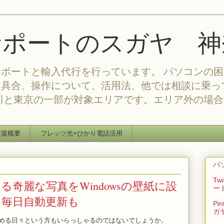
サポートのスガヤ 神
ポートと輸入代行を行っています。 パソコンの
不具合、操作について、活用法、他では相談に乗っ
川と東京の一部が対象エリアです。エリア外の場
支援概要
フレッツ光+ひかり電話活用
パ
T
る奇麗な写真をWindowsの壁紙に設
ー
。毎日自動更新も
Pi
ガ
める日々という方もいらっしゃるのではないでしょうか。